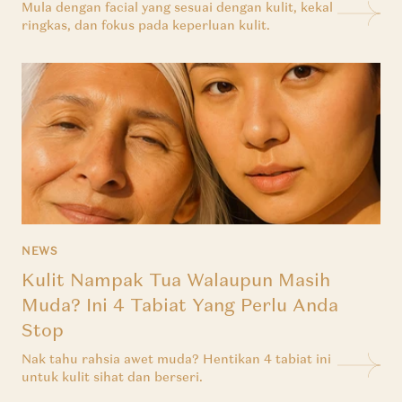
Mula dengan facial yang sesuai dengan kulit, kekal
ringkas, dan fokus pada keperluan kulit.
NEWS
Kulit Nampak Tua Walaupun Masih
Muda? Ini 4 Tabiat Yang Perlu Anda
Stop
Nak tahu rahsia awet muda? Hentikan 4 tabiat ini
untuk kulit sihat dan berseri.