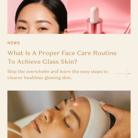
NEWS
What Is A Proper Face Care Routine
To Achieve Glass Skin?
Skip the overwhelm and learn the easy steps to
clearer healthier glowing skin.