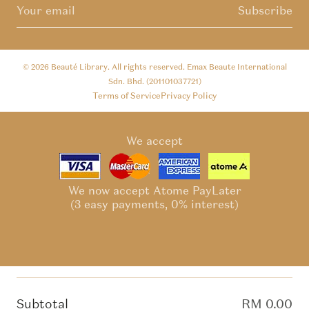
Subscribe
© 2026
Beauté Library
. All rights reserved. Emax Beaute International
Sdn. Bhd. (201101037721)
Terms of Service
Privacy Policy
We accept
We now accept Atome PayLater
(3 easy payments, 0% interest)
Subtotal
RM 0.00