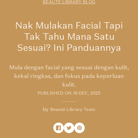
BEAUTE LIBRARY BLOG
Nak Mulakan Facial Tapi
Tak Tahu Mana Satu
Sesuai? Ini Panduannya
Mula dengan facial yang sesuai dengan kulit,
kekal ringkas, dan fokus pada keperluan
kulit.
PUBLISHED ON
18 DEC, 2025
by
Beauté Library Team
Share on Facebook
Opens in a new window.
Tweet on Twitter
Opens in a new window.
Pin on Pinterest
Opens in a new window.